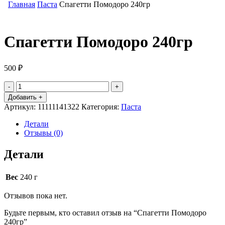
Главная
Паста
Спагетти Помодоро 240гр
Спагетти Помодоро 240гр
500
₽
Количество
товара
Добавить +
Спагетти
Артикул:
11111141322
Категория:
Паста
Помодоро
240гр
Детали
Отзывы (0)
Детали
Вес
240 г
Отзывов пока нет.
Будьте первым, кто оставил отзыв на “Спагетти Помодоро
240гр”