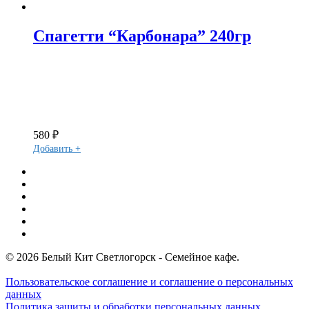
Спагетти “Карбонара” 240гр
580
₽
Добавить +
youtube
vk
tripadvisor
telegram
phone
email
© 2026 Белый Кит Светлогорск - Семейное кафе.
Пользовательское соглашение и соглашение о персональных
данных
Политика защиты и обработки персональных данных