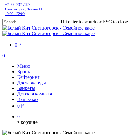
Skip
+7 906 237 7697
Светлогорск, Ленина 11
to
10:00 - 22:00
main
content
Hit enter to search or ESC to close
Close
Search
0 ₽
0
Menu
Меню
Бронь
Кейтеринг
Доставка еды
Банкеты
Детская комната
Ваш заказ
0 ₽
0
в корзине