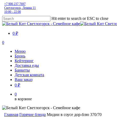
Skip
+7 906 237 7697
Светлогорск, Ленина 11
to
10:00 - 22:00
main
content
Hit enter to search or ESC to close
Close
Search
0 ₽
0
Menu
Меню
Бронь
Кейтеринг
Доставка еды
Банкеты
Детская комната
Ваш заказ
0 ₽
0
в корзине
Главная
Горячие блюда
Мидии в соусе дор-блю 370/70