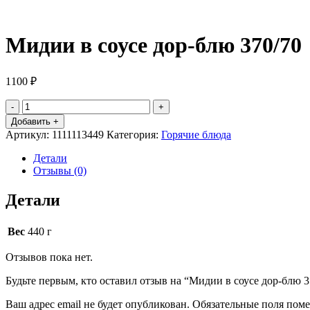
Мидии в соусе дор-блю 370/70
1100
₽
Количество
товара
Добавить +
Мидии
Артикул:
1111113449
Категория:
Горячие блюда
в
соусе
Детали
дор-
Отзывы (0)
блю
370/70
Детали
Вес
440 г
Отзывов пока нет.
Будьте первым, кто оставил отзыв на “Мидии в соусе дор-блю 3
Ваш адрес email не будет опубликован.
Обязательные поля пом