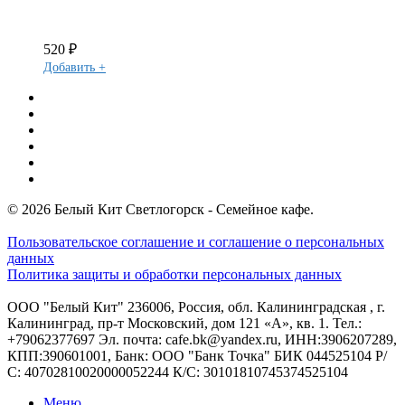
520
₽
Добавить +
youtube
vk
tripadvisor
telegram
phone
email
© 2026 Белый Кит Светлогорск - Семейное кафе.
Пользовательское соглашение и соглашение о персональных
данных
Политика защиты и обработки персональных данных
ООО "Белый Кит" 236006, Россия, обл. Калининградская , г.
Калининград, пр-т Московский, дом 121 «А», кв. 1. Тел.:
+79062377697 Эл. почта: cafe.bk@yandex.ru, ИНН:3906207289,
КПП:390601001, Банк: ООО "Банк Точка" БИК 044525104 Р/
С: 40702810020000052244 К/С: 30101810745374525104
Close
Меню