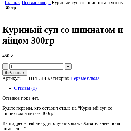
Главная
Первые блюда
Куриный суп со шпинатом и яйцом
300гр
Куриный суп со шпинатом и
яйцом 300гр
450
₽
Количество
товара
Добавить +
Куриный
Артикул:
11111141314
Категория:
Первые блюда
суп
со
Отзывы (0)
шпинатом
и
Отзывов пока нет.
яйцом
300гр
Будьте первым, кто оставил отзыв на “Куриный суп со
шпинатом и яйцом 300гр”
Ваш адрес email не будет опубликован.
Обязательные поля
помечены
*