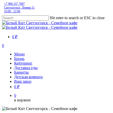
Skip
+7 906 237 7697
Светлогорск, Ленина 11
to
10:00 - 22:00
main
content
Hit enter to search or ESC to close
Close
Search
0 ₽
0
Menu
Меню
Бронь
Кейтеринг
Доставка еды
Банкеты
Детская комната
Ваш заказ
0 ₽
0
в корзине