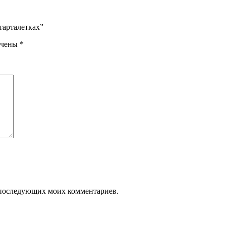
тарталетках”
ечены
*
ля последующих моих комментариев.