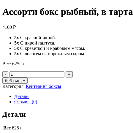
Ассорти бокс рыбный, в тарт
4100
₽
5х
С красной икрой.
5х
С икрой палтуса.
5х
С креветкой и крабовым мясом.
5х
С лососем и творожным сыром.
Вес: 625гр
Количество
товара
Добавить +
Ассорти
Категория:
Кейтеринг боксы
бокс
рыбный,
Детали
в
Отзывы (0)
тарталетках
Детали
Вес
625 г