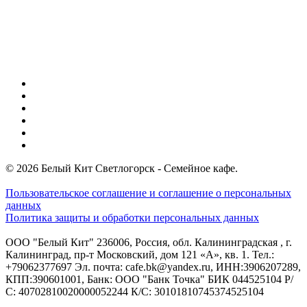
youtube
vk
tripadvisor
telegram
phone
email
© 2026 Белый Кит Светлогорск - Семейное кафе.
Пользовательское соглашение и соглашение о персональных
данных
Политика защиты и обработки персональных данных
ООО "Белый Кит" 236006, Россия, обл. Калининградская , г.
Калининград, пр-т Московский, дом 121 «А», кв. 1. Тел.:
+79062377697 Эл. почта: cafe.bk@yandex.ru, ИНН:3906207289,
КПП:390601001, Банк: ООО "Банк Точка" БИК 044525104 Р/
С: 40702810020000052244 К/С: 30101810745374525104