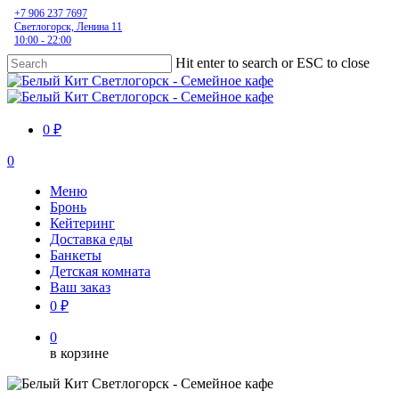
Skip
+7 906 237 7697
Светлогорск, Ленина 11
to
10:00 - 22:00
main
content
Hit enter to search or ESC to close
Close
Search
0 ₽
0
Menu
Меню
Бронь
Кейтеринг
Доставка еды
Банкеты
Детская комната
Ваш заказ
0 ₽
0
в корзине