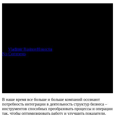
Цифровизация бизнеса от
Фонда «Центр поддержки
предпринимательства
Калининградской области»
By
Vladimir Rusinov
Новости
No Comments
В наше время все больше и больше компаний осознают
потребность интеграции в деятельность структур бизнеса –
инструментов способных преобразовать процессы и операции
так, чтобы оптимизировать работу и улучшить показатели.