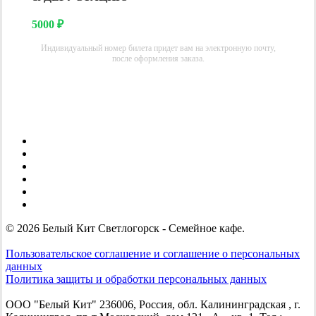
5000
₽
Индивидуальный номер билета придет вам на электронную почту,
после оформления заказа.
youtube
vk
tripadvisor
telegram
phone
email
© 2026 Белый Кит Светлогорск - Семейное кафе.
Пользовательское соглашение и соглашение о персональных
данных
Политика защиты и обработки персональных данных
ООО "Белый Кит" 236006, Россия, обл. Калининградская , г.