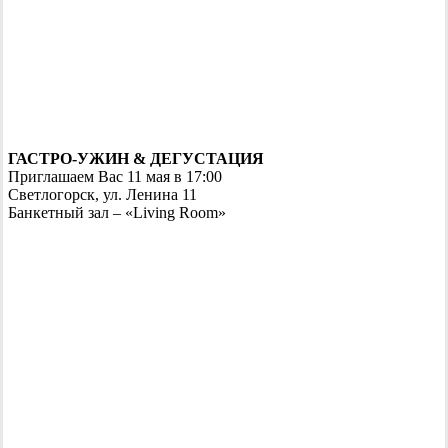
ГАСТРО-УЖИН & ДЕГУСТАЦИЯ
Приглашаем Вас 11 мая в 17:00
Светлогорск, ул. Ленина 11
Банкетный зал – «Living Room»
Navigate
to
the
next